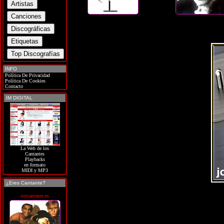
INFO
Política De Privacidad
Política De Cookies
Contacto
IM DIGITAL
La Web de los
Cantantes
Playbacks
en formato
MIDI y MP3
¿Eres Cantante?
soycantante.es