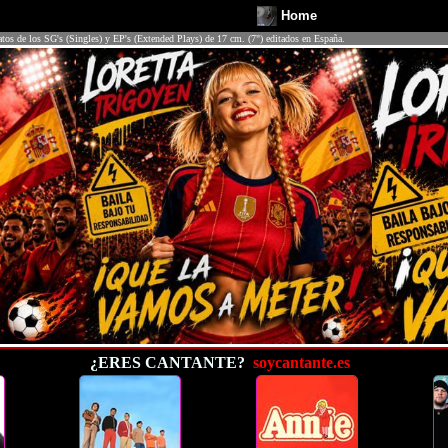
Home
atos de los SG's (Singles) y EP's (Extended Plays) de 17 cm. (7") editados en España.
¿ERES CANTANTE?
soycantante.es