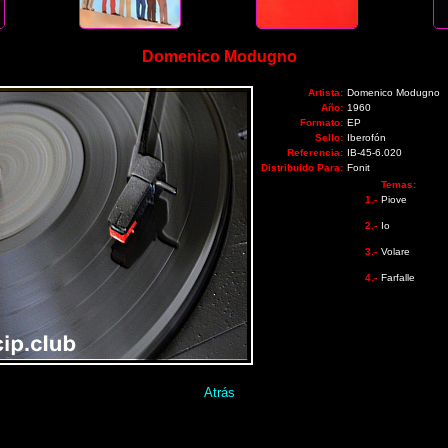
Domenico Modugno
Artista:
Domenico Modugno
Año:
1960
Formato:
EP
Sello:
Iberofón
Referencia:
IB-45-6.020
Distribuido Para:
Fonit
Temas:
1.-
Piove
2.-
Io
3.-
Volare
4.-
Farfalle
Atrás