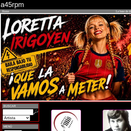
a45rpm
Home
La base de d
BUSCAR
MENÚ