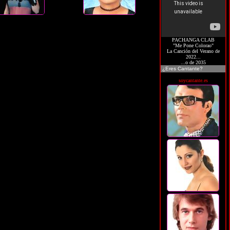
PACHANGA CLAB
"Me Pone Colorao"
La Canción del Verano de
2022...
...o de 2035
¿Eres Cantante?
soycantante.es