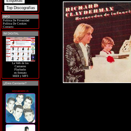
INFO
Política De Privacidad
Política De Cookies
Contacto
IM DIGITAL
La Web de los
Cantantes
Playbacks
en formato
MIDI y MP3
¿Eres Cantante?
soycantante.es