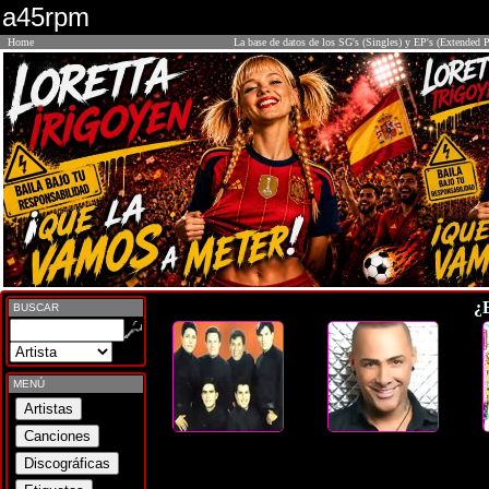
a45rpm
Home
La base de datos de los SG's (Singles) y EP's (Extended P
¿
BUSCAR
MENÚ