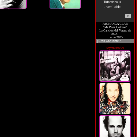
PACHANGA CLAB
"Me Pone Colorao"
La Canción del Verano de
2022...
...o de 2035
¿Eres Cantante?
soycantante.es