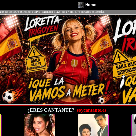
Home
atos de los SG's (Singles) y EP's (Extended Plays) de 17 cm. (7") editados en España.
¿ERES CANTANTE?
soycantante.es