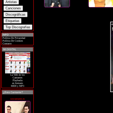
INFO
Política De Privacidad
Política De Cookies
Contacto
IM DIGITAL
La Web de los
Cantantes
Playbacks
en formato
MIDI y MP3
¿Eres Cantante?
soycantante.es