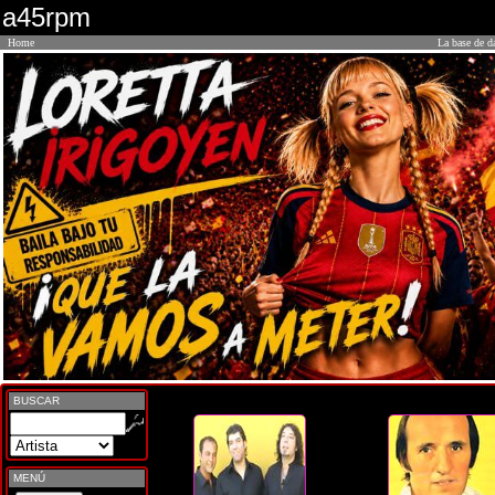
a45rpm
Home
La base de d
BUSCAR
MENÚ