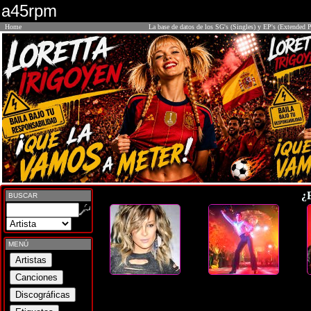
a45rpm
Home
La base de datos de los SG's (Singles) y EP's (Extended P
¿
BUSCAR
MENÚ