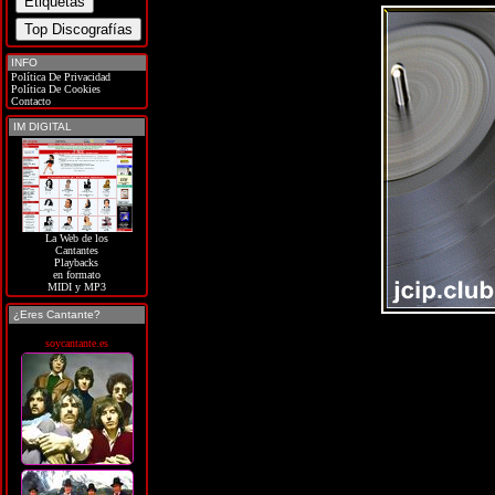
INFO
Política De Privacidad
Política De Cookies
Contacto
IM DIGITAL
La Web de los
Cantantes
Playbacks
en formato
MIDI y MP3
¿Eres Cantante?
soycantante.es