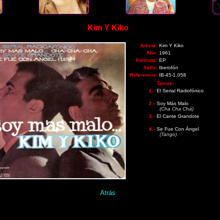
Kim Y Kiko
Artista:
Kim Y Kiko
Año:
1961
Formato:
EP
Sello:
Iberofón
Referencia:
IB-45-1.058
Temas:
1.-
El Serial Radiofónico
2.-
Soy Más Malo
(Cha Cha Chá)
3.-
El Cante Grandote
4.-
Se Fue Con Ángel
(Tango)
Atrás