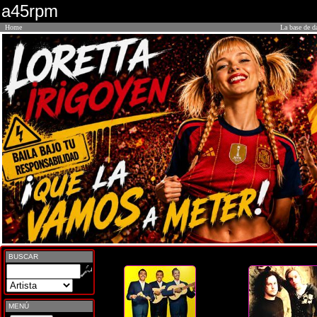
a45rpm
Home
La base de d
BUSCAR
MENÚ