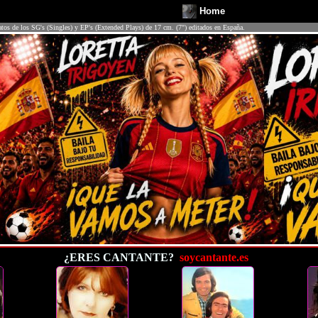
Home
atos de los SG's (Singles) y EP's (Extended Plays) de 17 cm. (7") editados en España.
¿ERES CANTANTE?
soycantante.es