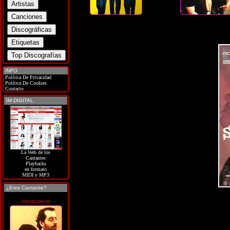
INFO
Política De Privacidad
Política De Cookies
Contacto
IM DIGITAL
La Web de los
Cantantes
Playbacks
en formato
MIDI y MP3
¿Eres Cantante?
soycantante.es