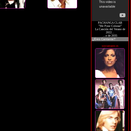
PACHANGA CLAB
"Me Pone Colorao"
La Canción del Verano de
2022...
...o de 2035
¿Eres Cantante?
soycantante.es