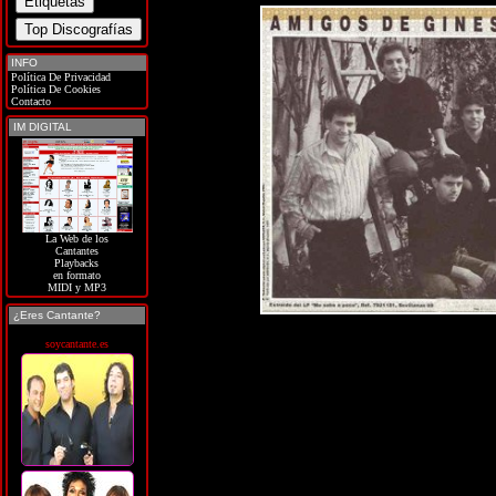
INFO
Política De Privacidad
Política De Cookies
Contacto
IM DIGITAL
La Web de los
Cantantes
Playbacks
en formato
MIDI y MP3
¿Eres Cantante?
soycantante.es