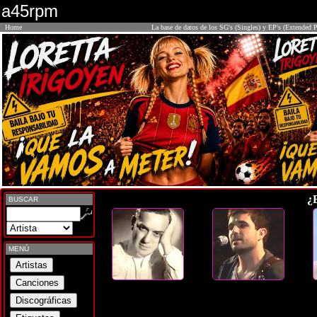
a45rpm
Home
La base de datos de los SG's (Singles) y EP's (Extended P
¿
BUSCAR
MENÚ