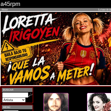
a45rpm
Home
La base de d
BUSCAR
MENÚ