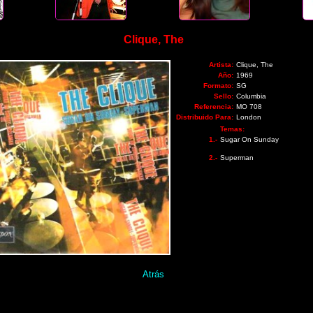
Clique, The
Artista:
Clique, The
Año:
1969
Formato:
SG
Sello:
Columbia
Referencia:
MO 708
Distribuido Para:
London
Temas:
1.-
Sugar On Sunday
2.-
Superman
Atrás