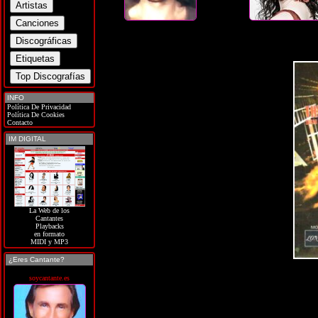
INFO
Política De Privacidad
Política De Cookies
Contacto
IM DIGITAL
La Web de los
Cantantes
Playbacks
en formato
MIDI y MP3
¿Eres Cantante?
soycantante.es