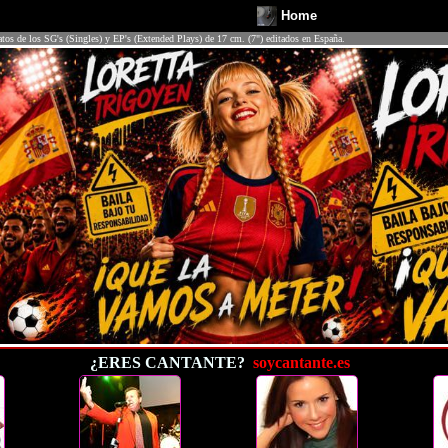
Home
atos de los SG's (Singles) y EP's (Extended Plays) de 17 cm. (7") editados en España.
¿ERES CANTANTE?
soycantante.es