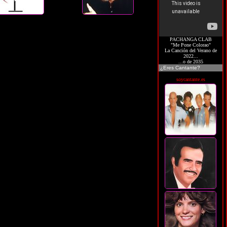
PACHANGA CLAB
"Me Pone Colorao"
La Canción del Verano de
2022...
...o de 2035
¿Eres Cantante?
soycantante.es