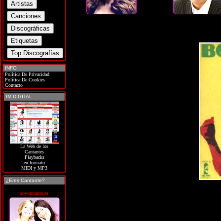
INFO
Política De Privacidad
Política De Cookies
Contacto
IM DIGITAL
La Web de los
Cantantes
Playbacks
en formato
MIDI y MP3
¿Eres Cantante?
soycantante.es