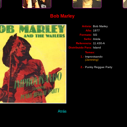
Bob Marley
Artista:
Bob Marley
Año:
1977
Formato:
SG
Sello:
Ariola
Referencia:
11.430-A
Distribuido Para:
Island
Temas:
1.-
Improvisando
(Jamming)
2.-
Punky Reggae Party
Atrás