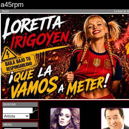
a45rpm
Home
La base de d
BUSCAR
MENÚ