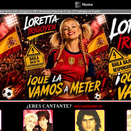
Home
atos de los SG's (Singles) y EP's (Extended Plays) de 17 cm. (7") editados en España.
¿ERES CANTANTE?
soycantante.es