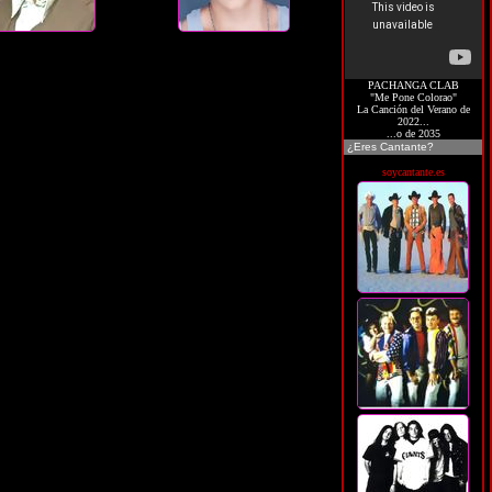
PACHANGA CLAB
"Me Pone Colorao"
La Canción del Verano de
2022...
...o de 2035
¿Eres Cantante?
soycantante.es