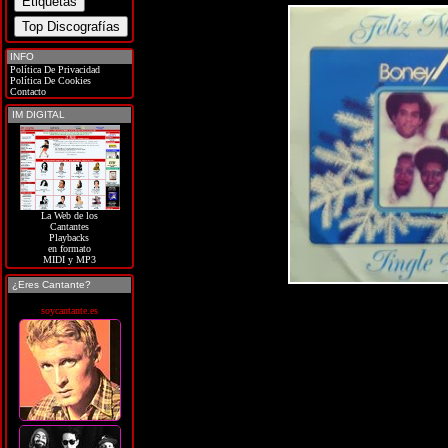
INFO
Política De Privacidad
Política De Cookies
Contacto
IM DIGITAL
La Web de los
Cantantes
Playbacks
en formato
MIDI y MP3
¿Eres Cantante?
soycantante.es