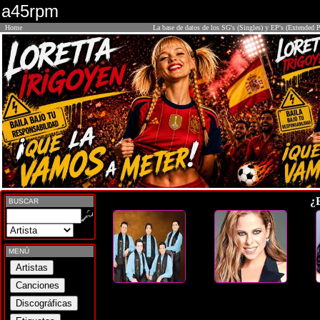
a45rpm
Home
La base de datos de los SG's (Singles) y EP's (Extended P
¿
BUSCAR
MENÚ