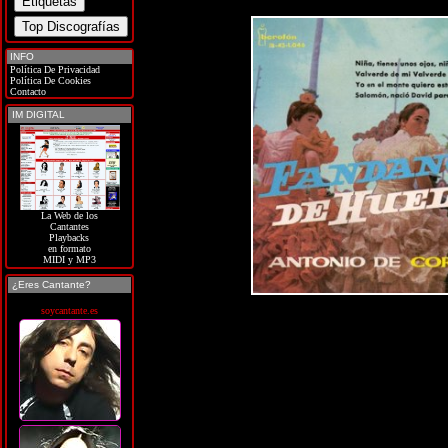
INFO
Política De Privacidad
Política De Cookies
Contacto
IM DIGITAL
La Web de los
Cantantes
Playbacks
en formato
MIDI y MP3
¿Eres Cantante?
soycantante.es