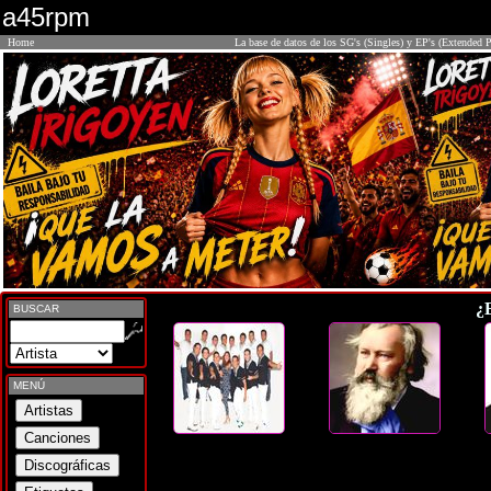
a45rpm
Home
La base de datos de los SG's (Singles) y EP's (Extended P
¿
BUSCAR
MENÚ