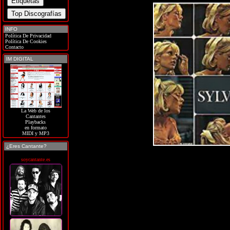
INFO
Política De Privacidad
Política De Cookies
Contacto
IM DIGITAL
La Web de los
Cantantes
Playbacks
en formato
MIDI y MP3
¿Eres Cantante?
soycantante.es