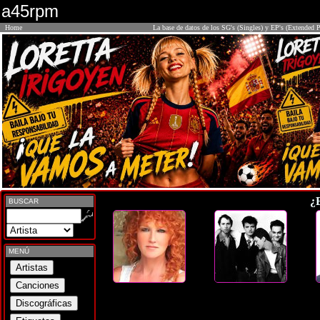
a45rpm
Home
La base de datos de los SG's (Singles) y EP's (Extended P
¿
BUSCAR
MENÚ