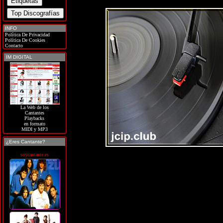
INFO
Política De Privacidad
Política De Cookies
Contacto
IM DIGITAL
La Web de los
Cantantes
Playbacks
en formato
MIDI y MP3
¿Eres Cantante?
soycantante.es