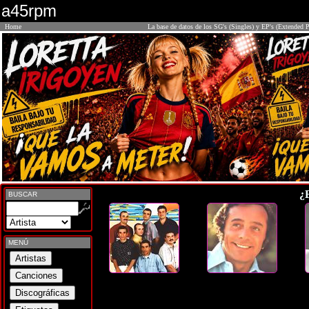
a45rpm
Home
La base de datos de los SG's (Singles) y EP's (Extended P
¿
BUSCAR
MENÚ