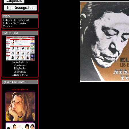
INFO
Política De Privacidad
Política De Cookies
Contacto
IM DIGITAL
La Web de los
Cantantes
Playbacks
en formato
MIDI y MP3
¿Eres Cantante?
soycantante.es