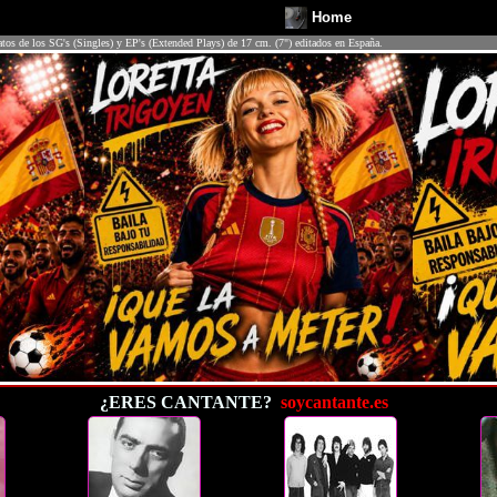
Home
atos de los SG's (Singles) y EP's (Extended Plays) de 17 cm. (7") editados en España.
¿ERES CANTANTE?
soycantante.es