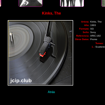
Kinks, The
Artista:
Kinks, The
Año:
1993
Formato:
SG
Sello:
Sony
Referencia:
ARIC-192
Otros Datos:
Promo
Temas:
1.-
Scattere
Atrás