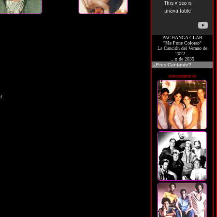
PACHANGA CLAB
"Me Pone Colorao"
La Canción del Verano de
2022...
...o de 2035
¿Eres Cantante?
soycantante.es
d