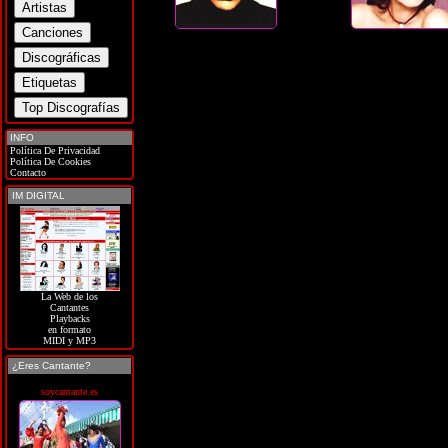
INFO
Política De Privacidad
Política De Cookies
Contacto
IM DIGITAL
La Web de los
Cantantes
Playbacks
en formato
MIDI y MP3
¿Eres Cantante?
soycantante.es