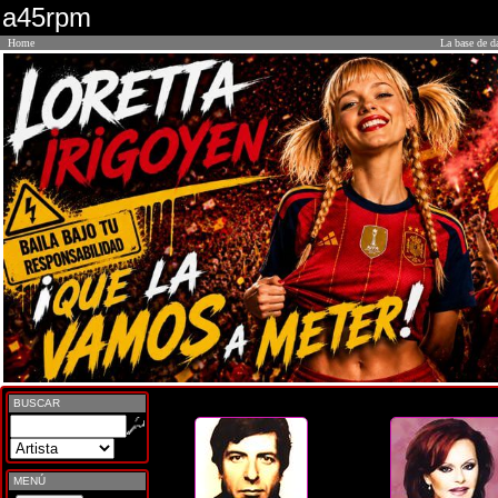
a45rpm
Home
La base de d
BUSCAR
MENÚ