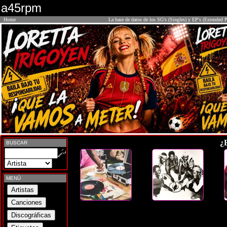
a45rpm
Home
La base de datos de los SG's (Singles) y EP's (Extended P
¿
BUSCAR
MENÚ