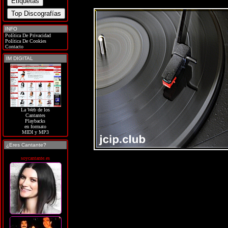
INFO
Política De Privacidad
Política De Cookies
Contacto
IM DIGITAL
La Web de los
Cantantes
Playbacks
en formato
MIDI y MP3
¿Eres Cantante?
soycantante.es