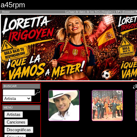
a45rpm
Home
La base de datos de los SG's (Singles) y EP's (Extended P
¿
BUSCAR
MENÚ