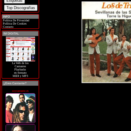
INFO
Política De Privacidad
Política De Cookies
Contacto
IM DIGITAL
La Web de los
Cantantes
Playbacks
en formato
MIDI y MP3
¿Eres Cantante?
soycantante.es