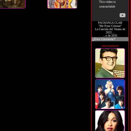
PACHANGA CLAB
"Me Pone Colorao"
La Canción del Verano de
2022...
...o de 2035
¿Eres Cantante?
soycantante.es