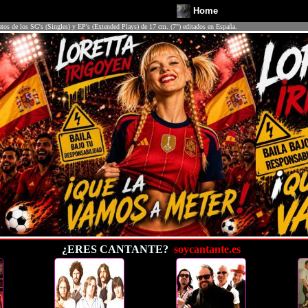
Home
atos de los SG's (Singles) y EP's (Extended Plays) de 17 cm. (7") editados en España.
¿ERES CANTANTE?
soycantante.es