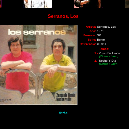
Serranos, Los
Artista:
Serranos, Los
Año:
1971
Formato:
SG
Sello:
Belter
Referencia:
08.011
Temas:
1.-
Zumo De Limón
(Cintas / Jaén)
2.-
Noche Y Día
(Cintas / Jaén)
Atrás