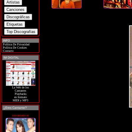
INFO
Política De Privacidad
Política De Cookies
Contacto
IM DIGITAL
La Web de los
Cantantes
Playbacks
en formato
MIDI y MP3
¿Eres Cantante?
soycantante.es