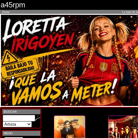
a45rpm
Home
La base de d
BUSCAR
MENÚ