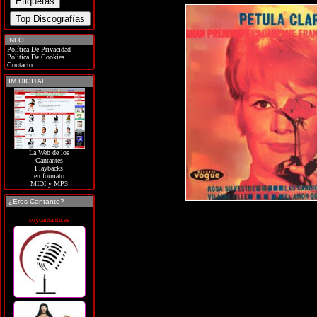
INFO
Política De Privacidad
Política De Cookies
Contacto
IM DIGITAL
La Web de los
Cantantes
Playbacks
en formato
MIDI y MP3
¿Eres Cantante?
soycantante.es