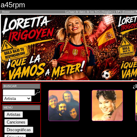
a45rpm
Home
La base de datos de los SG's (Singles) y EP's (Extended P
¿
BUSCAR
MENÚ