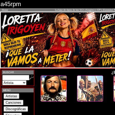
a45rpm
Home
La base de datos de los SG's (Singles) y EP's (Extended P
¿
BUSCAR
MENÚ