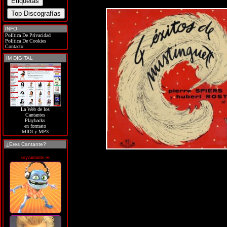
INFO
Política De Privacidad
Política De Cookies
Contacto
IM DIGITAL
La Web de los
Cantantes
Playbacks
en formato
MIDI y MP3
¿Eres Cantante?
soycantante.es