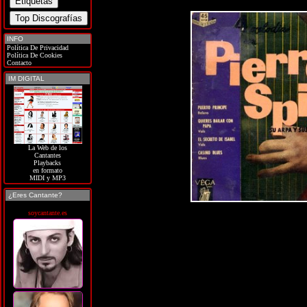
INFO
Política De Privacidad
Política De Cookies
Contacto
IM DIGITAL
La Web de los
Cantantes
Playbacks
en formato
MIDI y MP3
¿Eres Cantante?
soycantante.es