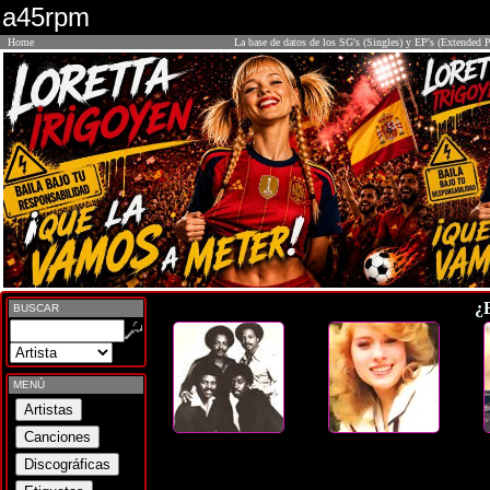
a45rpm
Home
La base de datos de los SG's (Singles) y EP's (Extended P
¿
BUSCAR
MENÚ