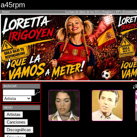
a45rpm
Home
La base de datos de los SG's (Singles) y EP's (Extended P
¿
BUSCAR
MENÚ