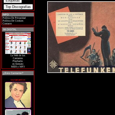
INFO
Política De Privacidad
Política De Cookies
Contacto
IM DIGITAL
La Web de los
Cantantes
Playbacks
en formato
MIDI y MP3
¿Eres Cantante?
soycantante.es