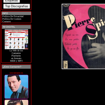
INFO
Política De Privacidad
Política De Cookies
Contacto
IM DIGITAL
La Web de los
Cantantes
Playbacks
en formato
MIDI y MP3
¿Eres Cantante?
soycantante.es