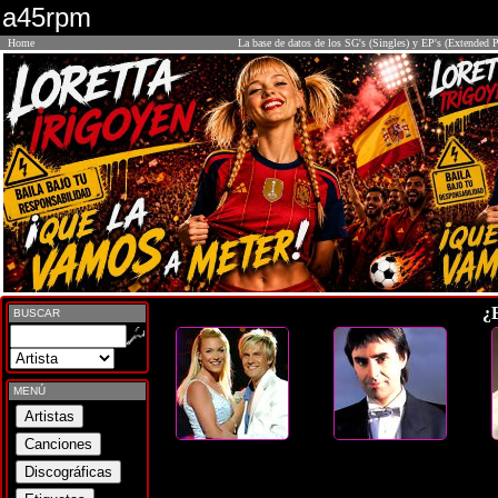
a45rpm
Home
La base de datos de los SG's (Singles) y EP's (Extended P
¿
BUSCAR
MENÚ