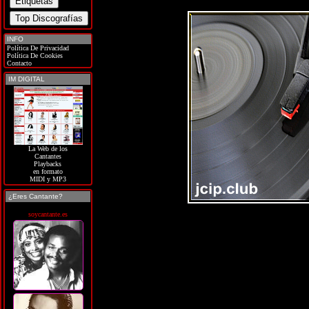
INFO
Política De Privacidad
Política De Cookies
Contacto
IM DIGITAL
La Web de los
Cantantes
Playbacks
en formato
MIDI y MP3
¿Eres Cantante?
soycantante.es