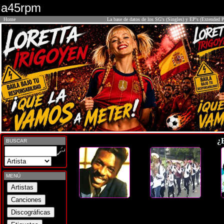
a45rpm
Home
La base de datos de los SG's (Singles) y EP's (Extended P
¿
BUSCAR
MENÚ