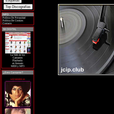
INFO
Política De Privacidad
Política De Cookies
Contacto
IM DIGITAL
La Web de los
Cantantes
Playbacks
en formato
MIDI y MP3
¿Eres Cantante?
soycantante.es