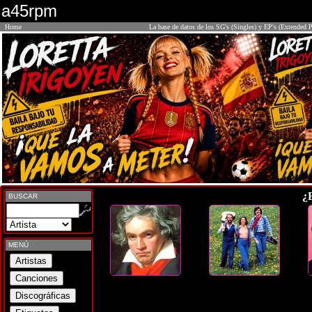
a45rpm
Home
La base de datos de los SG's (Singles) y EP's (Extended P
¿
BUSCAR
MENÚ