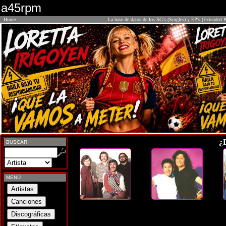
a45rpm
Home
La base de datos de los SG's (Singles) y EP's (Extended P
¿
BUSCAR
MENÚ