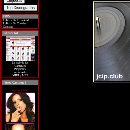
INFO
Política De Privacidad
Política De Cookies
Contacto
IM DIGITAL
La Web de los
Cantantes
Playbacks
en formato
MIDI y MP3
¿Eres Cantante?
soycantante.es