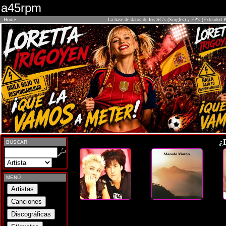
a45rpm
Home
La base de datos de los SG's (Singles) y EP's (Extended P
¿
BUSCAR
MENÚ