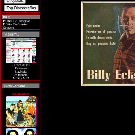
INFO
Política De Privacidad
Política De Cookies
Contacto
IM DIGITAL
La Web de los
Cantantes
Playbacks
en formato
MIDI y MP3
¿Eres Cantante?
soycantante.es