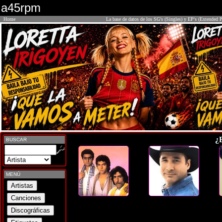
a45rpm
Home
La base de datos de los SG's (Singles) y EP's (Extended P
¿
BUSCAR
MENÚ