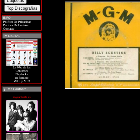
INFO
Política De Privacidad
Política De Cookies
Contacto
IM DIGITAL
La Web de los
Cantantes
Playbacks
en formato
MIDI y MP3
¿Eres Cantante?
soycantante.es