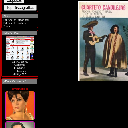
INFO
Política De Privacidad
Política De Cookies
Contacto
IM DIGITAL
La Web de los
Cantantes
Playbacks
en formato
MIDI y MP3
¿Eres Cantante?
soycantante.es