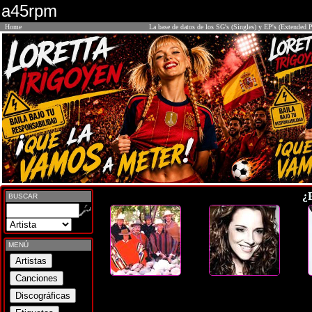
a45rpm
Home
La base de datos de los SG's (Singles) y EP's (Extended P
¿
BUSCAR
MENÚ