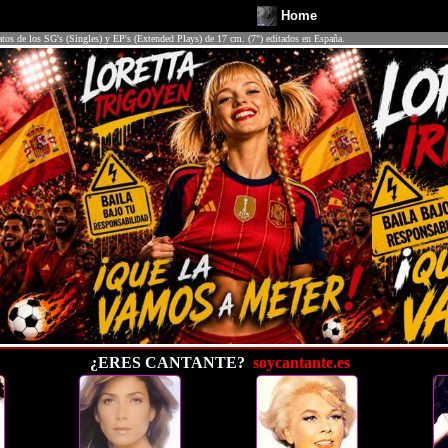
Home
atos de los SG's (Singles) y EP's (Extended Plays) de 17 cm. (7") editados en España.
¿ERES CANTANTE?
soycantante.es