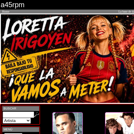
a45rpm
Home
La base de d
BUSCAR
MENÚ