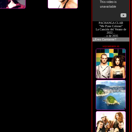
PACHANGA CLAB
"Me Pone Colorao"
La Canción del Verano de
2022...
...o de 2035
¿Eres Cantante?
soycantante.es