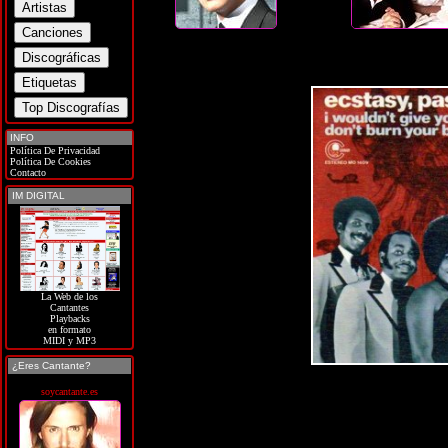
INFO
Política De Privacidad
Política De Cookies
Contacto
IM DIGITAL
La Web de los
Cantantes
Playbacks
en formato
MIDI y MP3
¿Eres Cantante?
soycantante.es