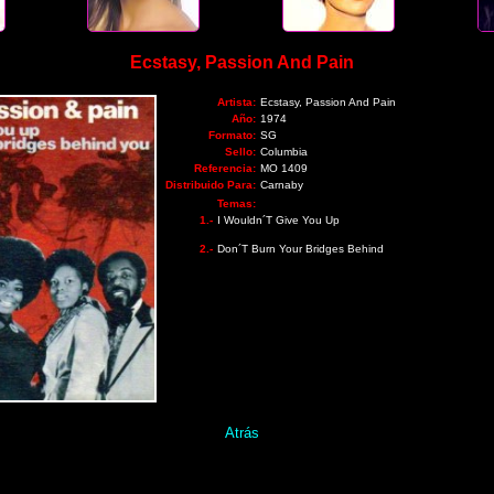
Ecstasy, Passion And Pain
Artista:
Ecstasy, Passion And Pain
Año:
1974
Formato:
SG
Sello:
Columbia
Referencia:
MO 1409
Distribuido Para:
Carnaby
Temas:
1.-
I Wouldn´T Give You Up
2.-
Don´T Burn Your Bridges Behind
Atrás