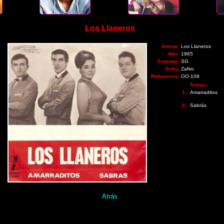
Los Llaneros
Artista:
Los Llaneros
Año:
1965
Formato:
SG
Sello:
Zafiro
Referencia:
OO-109
Temas:
1.-
Amarraditos
2.-
Sabrás
Atrás