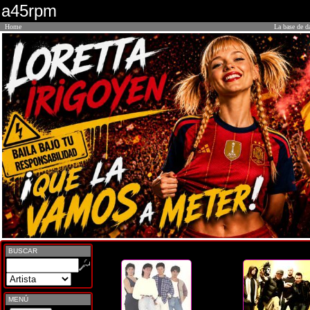
a45rpm
Home
La base de d
BUSCAR
MENÚ