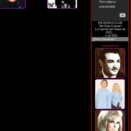
PACHANGA CLAB
"Me Pone Colorao"
La Canción del Verano de
2022...
...o de 2035
¿Eres Cantante?
soycantante.es