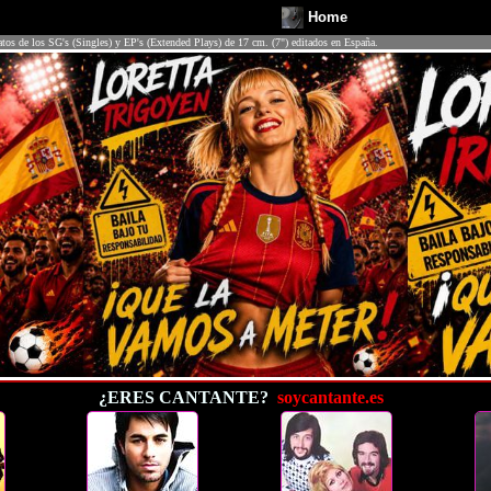
Home
atos de los SG's (Singles) y EP's (Extended Plays) de 17 cm. (7") editados en España.
¿ERES CANTANTE?
soycantante.es