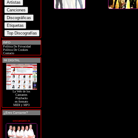
INFO
Política De Privacidad
Política De Cookies
Contacto
IM DIGITAL
La Web de los
Cantantes
Playbacks
en formato
MIDI y MP3
¿Eres Cantante?
soycantante.es