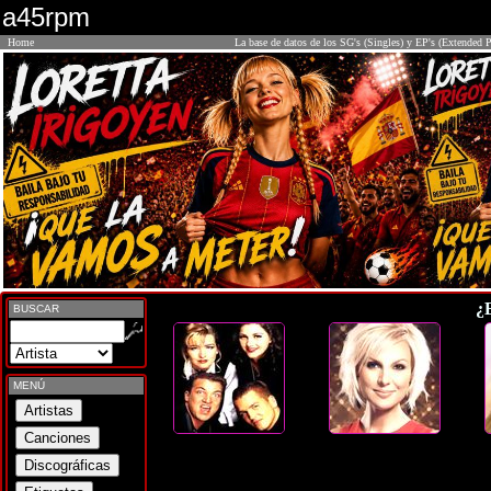
a45rpm
Home
La base de datos de los SG's (Singles) y EP's (Extended P
¿
BUSCAR
MENÚ