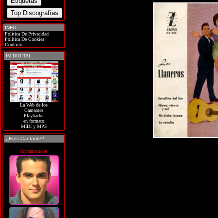
INFO
Política De Privacidad
Política De Cookies
Contacto
IM DIGITAL
La Web de los
Cantantes
Playbacks
en formato
MIDI y MP3
¿Eres Cantante?
soycantante.es