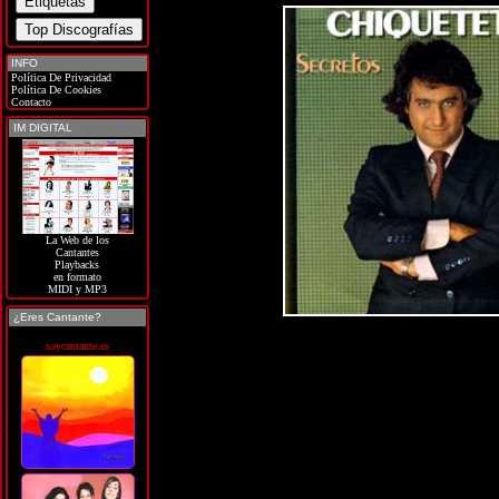
INFO
Política De Privacidad
Política De Cookies
Contacto
IM DIGITAL
La Web de los
Cantantes
Playbacks
en formato
MIDI y MP3
¿Eres Cantante?
soycantante.es