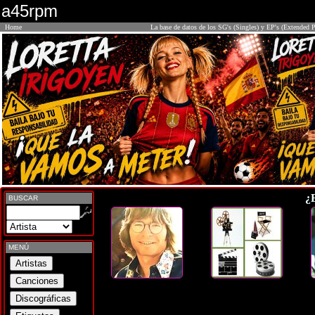
a45rpm
Home
La base de datos de los SG's (Singles) y EP's (Extended P
¿
BUSCAR
MENÚ