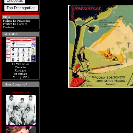
INFO
Política De Privacidad
Política De Cookies
Contacto
IM DIGITAL
La Web de los
Cantantes
Playbacks
en formato
MIDI y MP3
¿Eres Cantante?
soycantante.es