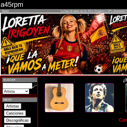
a45rpm
Home
La base de datos de los SG's (Singles) y EP's (Extended P
¿
BUSCAR
MENÚ
Cor