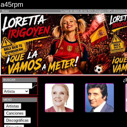
a45rpm
Home
La base de datos de los SG's (Singles) y EP's (Extended P
¿
BUSCAR
MENÚ