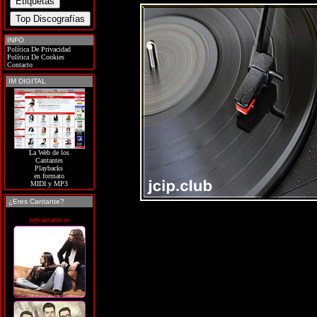
INFO
Política De Privacidad
Política De Cookies
Contacto
IM DIGITAL
La Web de los
Cantantes
Playbacks
en formato
MIDI y MP3
¿Eres Cantante?
soycantante.es