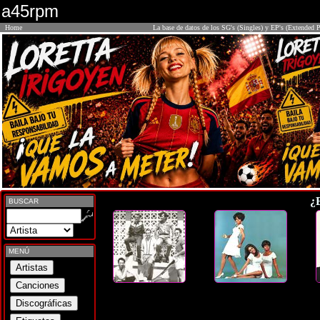
a45rpm
Home
La base de datos de los SG's (Singles) y EP's (Extended P
¿
BUSCAR
MENÚ