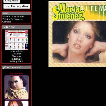
INFO
Política De Privacidad
Política De Cookies
Contacto
IM DIGITAL
La Web de los
Cantantes
Playbacks
en formato
MIDI y MP3
¿Eres Cantante?
soycantante.es