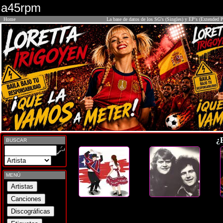
a45rpm
Home
La base de datos de los SG's (Singles) y EP's (Extended P
¿
BUSCAR
MENÚ