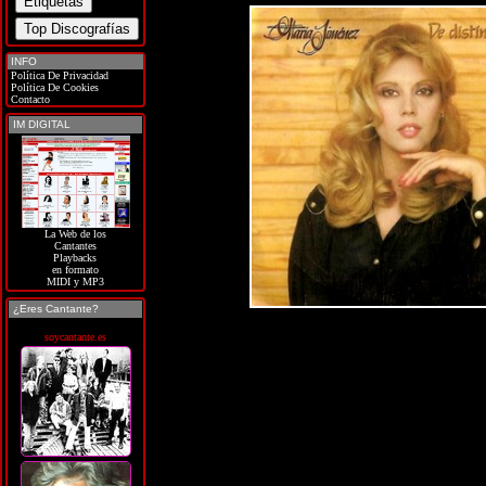
INFO
Política De Privacidad
Política De Cookies
Contacto
IM DIGITAL
La Web de los
Cantantes
Playbacks
en formato
MIDI y MP3
¿Eres Cantante?
soycantante.es