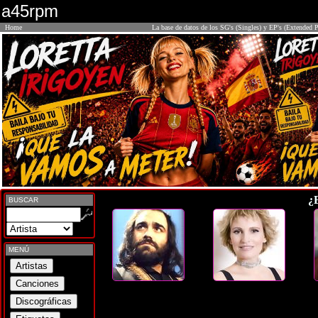
a45rpm
Home
La base de datos de los SG's (Singles) y EP's (Extended P
¿
BUSCAR
MENÚ