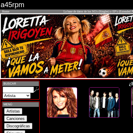
a45rpm
Home
La base de datos de los SG's (Singles) y EP's (Extended P
¿
BUSCAR
MENÚ