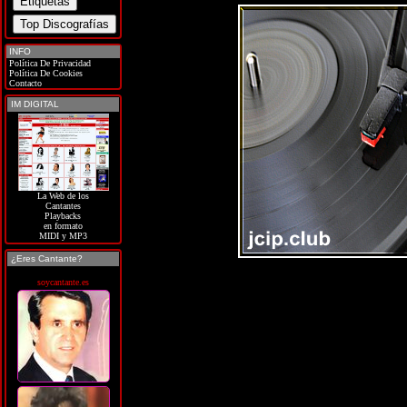
INFO
Política De Privacidad
Política De Cookies
Contacto
IM DIGITAL
La Web de los
Cantantes
Playbacks
en formato
MIDI y MP3
¿Eres Cantante?
soycantante.es