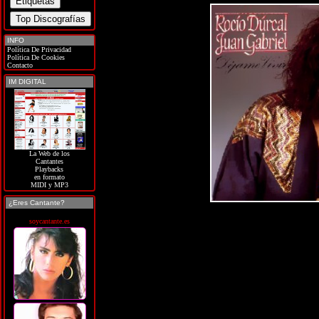
INFO
Política De Privacidad
Política De Cookies
Contacto
IM DIGITAL
La Web de los
Cantantes
Playbacks
en formato
MIDI y MP3
¿Eres Cantante?
soycantante.es