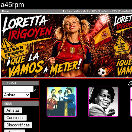
a45rpm
Home
La base de datos de los SG's (Singles) y EP's (Extended P
¿
BUSCAR
MENÚ