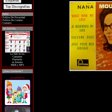
INFO
Política De Privacidad
Política De Cookies
Contacto
IM DIGITAL
La Web de los
Cantantes
Playbacks
en formato
MIDI y MP3
¿Eres Cantante?
soycantante.es