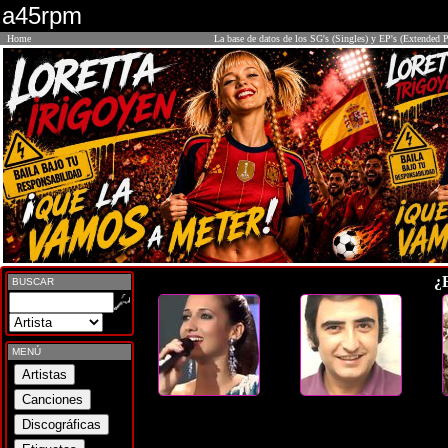
a45rpm
Home
La base de datos de los SG's (Singles) y EP's (Extended P
¿
BUSCAR
MENÚ