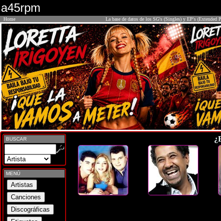
a45rpm
Home
La base de datos de los SG's (Singles) y EP's (Extended P
¿
BUSCAR
MENÚ