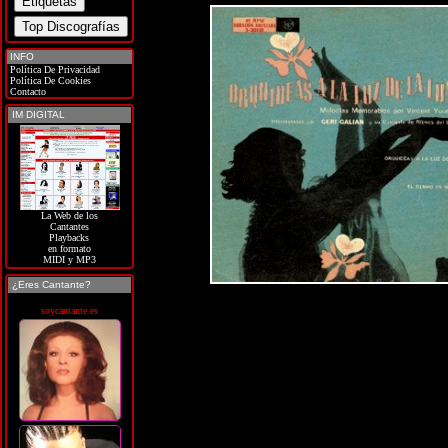
INFO
Política De Privacidad
Política De Cookies
Contacto
IM DIGITAL
La Web de los
Cantantes
Playbacks
en formato
MIDI y MP3
¿Eres Cantante?
soycantante.es