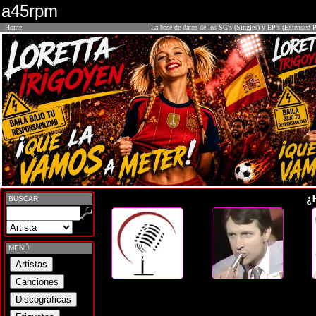
a45rpm
Home
La base de datos de los SG's (Singles) y EP's (Extended P
¿
BUSCAR
MENÚ