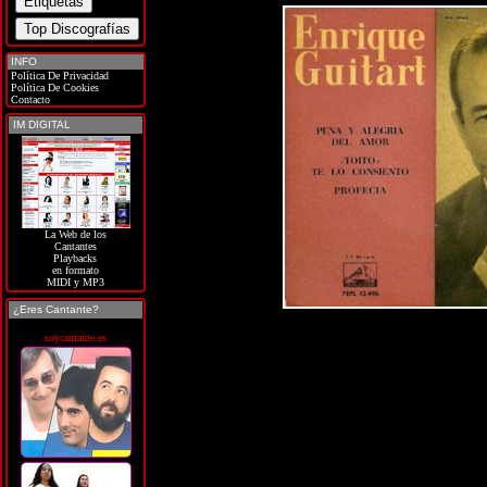
INFO
Política De Privacidad
Política De Cookies
Contacto
IM DIGITAL
La Web de los
Cantantes
Playbacks
en formato
MIDI y MP3
¿Eres Cantante?
soycantante.es