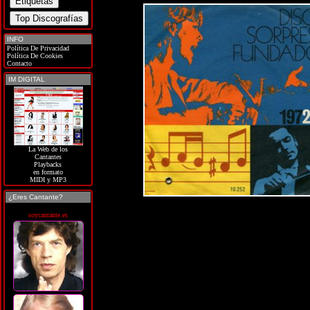
INFO
Política De Privacidad
Política De Cookies
Contacto
IM DIGITAL
La Web de los
Cantantes
Playbacks
en formato
MIDI y MP3
¿Eres Cantante?
soycantante.es