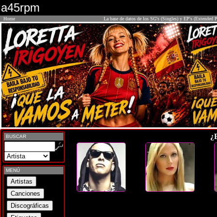
a45rpm
Home
La base de datos de los SG's (Singles) y EP's (Extended P
¿
BUSCAR
MENÚ