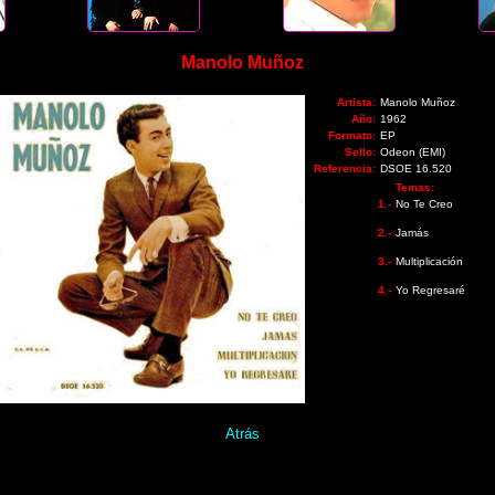
Manolo Muñoz
Artista:
Manolo Muñoz
Año:
1962
Formato:
EP
Sello:
Odeon (EMI)
Referencia:
DSOE 16.520
Temas:
1.-
No Te Creo
2.-
Jamás
3.-
Multiplicación
4.-
Yo Regresaré
Atrás