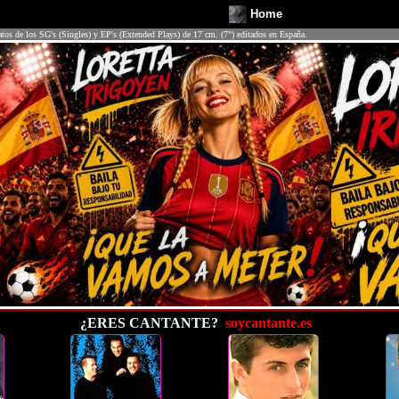
Home
atos de los SG's (Singles) y EP's (Extended Plays) de 17 cm. (7") editados en España.
¿ERES CANTANTE?
soycantante.es