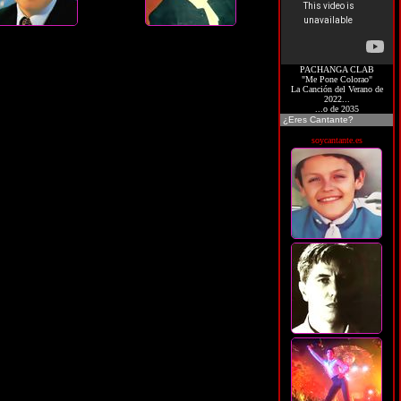
PACHANGA CLAB
"Me Pone Colorao"
La Canción del Verano de
2022...
...o de 2035
¿Eres Cantante?
soycantante.es