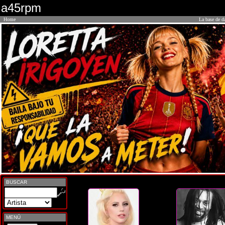
a45rpm
Home
La base de d
BUSCAR
MENÚ