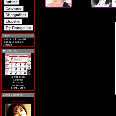
INFO
Política De Privacidad
Política De Cookies
Contacto
IM DIGITAL
La Web de los
Cantantes
Playbacks
en formato
MIDI y MP3
¿Eres Cantante?
soycantante.es