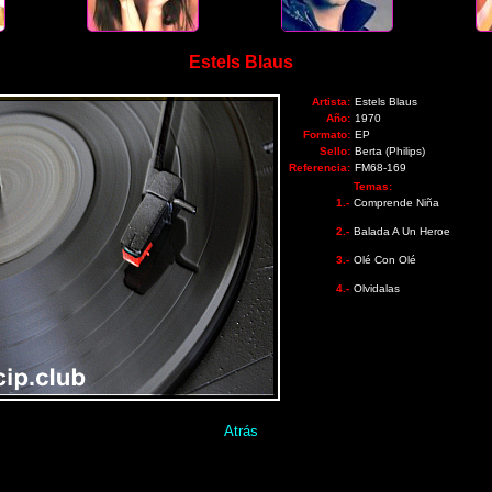
Estels Blaus
Artista:
Estels Blaus
Año:
1970
Formato:
EP
Sello:
Berta (Philips)
Referencia:
FM68-169
Temas:
1.-
Comprende Niña
2.-
Balada A Un Heroe
3.-
Olé Con Olé
4.-
Olvidalas
Atrás