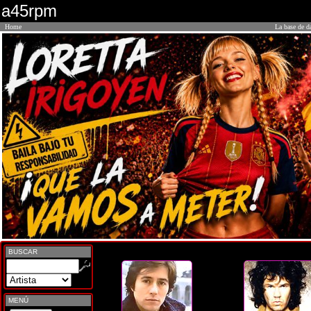
a45rpm
Home
La base de d
BUSCAR
MENÚ