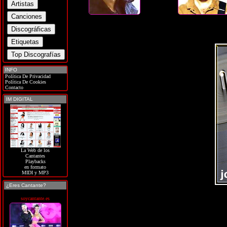
INFO
Política De Privacidad
Política De Cookies
Contacto
IM DIGITAL
La Web de los
Cantantes
Playbacks
en formato
MIDI y MP3
¿Eres Cantante?
soycantante.es