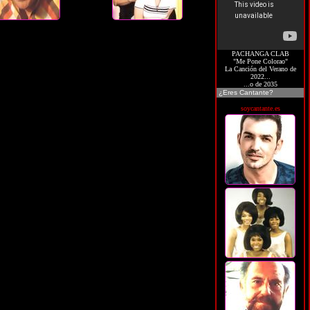
PACHANGA CLAB
"Me Pone Colorao"
La Canción del Verano de
2022...
...o de 2035
¿Eres Cantante?
soycantante.es