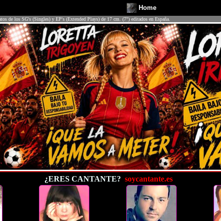
Home
atos de los SG's (Singles) y EP's (Extended Plays) de 17 cm. (7") editados en España.
¿ERES CANTANTE?
soycantante.es