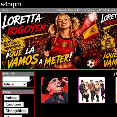
a45rpm
Home
La base de datos de los SG's (Singles) y EP's (Extended P
¿
BUSCAR
MENÚ