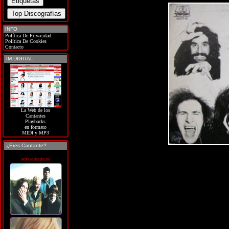
INFO
Política De Privacidad
Política De Cookies
Contacto
IM DIGITAL
La Web de los
Cantantes
Playbacks
en formato
MIDI y MP3
¿Eres Cantante?
soycantante.es