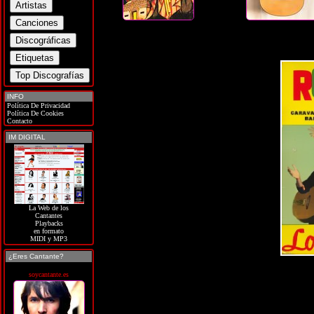
INFO
Política De Privacidad
Política De Cookies
Contacto
IM DIGITAL
La Web de los
Cantantes
Playbacks
en formato
MIDI y MP3
¿Eres Cantante?
soycantante.es