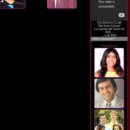
PACHANGA CLAB
"Me Pone Colorao"
La Canción del Verano de
2022...
...o de 2035
¿Eres Cantante?
soycantante.es