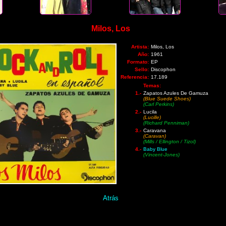
Milos, Los
Artista:
Milos, Los
Año:
1961
Formato:
EP
Sello:
Discophon
Referencia:
17.189
Temas:
1.-
Zapatos Azules De Gamuza
(Blue Suede Shoes)
(Carl Perkins)
2.-
Lucila
(Lucille)
(Richard Penniman)
3.-
Caravana
(Caravan)
(Mills / Ellington / Tizol)
4.-
Baby Blue
(Vincent-Jones)
Atrás