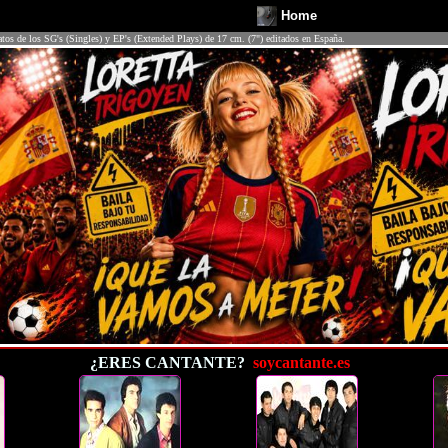
Home
atos de los SG's (Singles) y EP's (Extended Plays) de 17 cm. (7") editados en España.
¿ERES CANTANTE?
soycantante.es