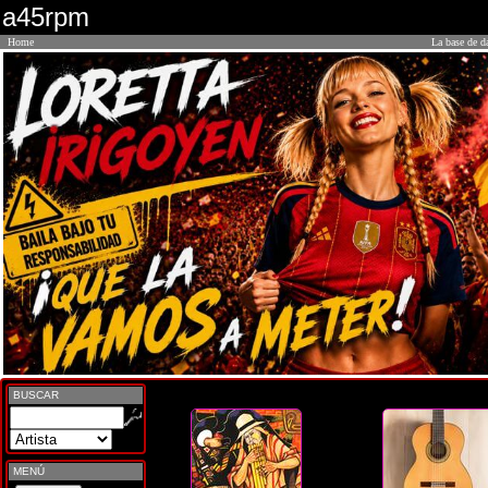
a45rpm
Home
La base de d
BUSCAR
MENÚ