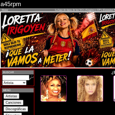
a45rpm
Home
La base de datos de los SG's (Singles) y EP's (Extended P
¿
BUSCAR
MENÚ