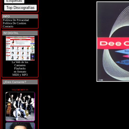
INFO
Política De Privacidad
Política De Cookies
Contacto
IM DIGITAL
La Web de los
Cantantes
Playbacks
en formato
MIDI y MP3
¿Eres Cantante?
soycantante.es