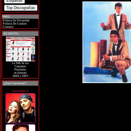
INFO
Política De Privacidad
Política De Cookies
Contacto
IM DIGITAL
La Web de los
Cantantes
Playbacks
en formato
MIDI y MP3
¿Eres Cantante?
soycantante.es