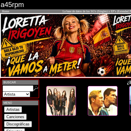
a45rpm
Home
La base de datos de los SG's (Singles) y EP's (Extended P
¿
BUSCAR
MENÚ