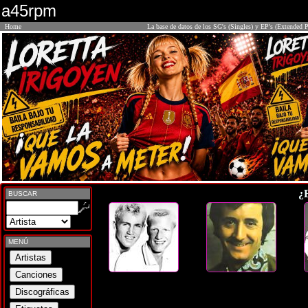
a45rpm
Home
La base de datos de los SG's (Singles) y EP's (Extended P
¿
BUSCAR
MENÚ