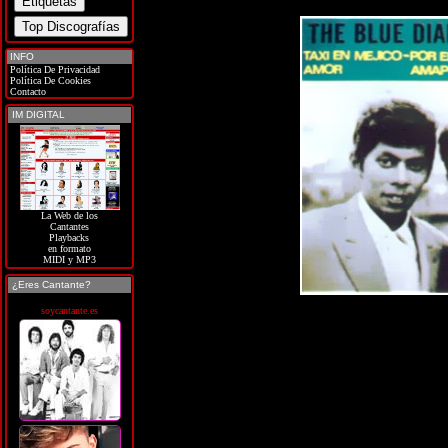
INFO
Política De Privacidad
Política De Cookies
Contacto
IM DIGITAL
La Web de los
Cantantes
Playbacks
en formato
MIDI y MP3
¿Eres Cantante?
soycantante.es